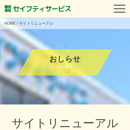
㍿ セイフティサービス
会社概要
理念・方針
求人案内
関連事業
アクセス
お問い合わせ
HOME
/
サイトリニューアル
おしらせ
NEWS
サイトリニューアル